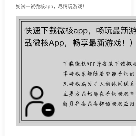
妨试一试微核app，尽情玩游戏！