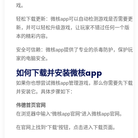
戏。
轻松下载更新：微核app可以自动检测游戏是否需要更
新，并可以轻松升级游戏，让玩家不错过任何一个版
本的精彩内容。
安全可信赖：微核app提供了专业的杀毒防护，保护玩
家的电脑安全。
如何下载并安装微核app
如果你也想尝试微核app管理游戏，那么你需要先下载
并安装它。具体步骤如下：
伟德首页官网
在浏览器中输入“微核app官网”进入微核app官网。
在官网上找到“下载”按钮，点击进入下载页面。