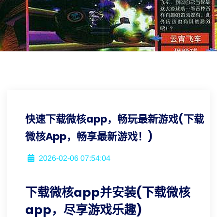
快速下载微核app，畅玩最新游戏(下载
微核App，畅享最新游戏！)
2026-02-06 07:54:04
下载微核app并安装(下载微核
app，尽享游戏乐趣)