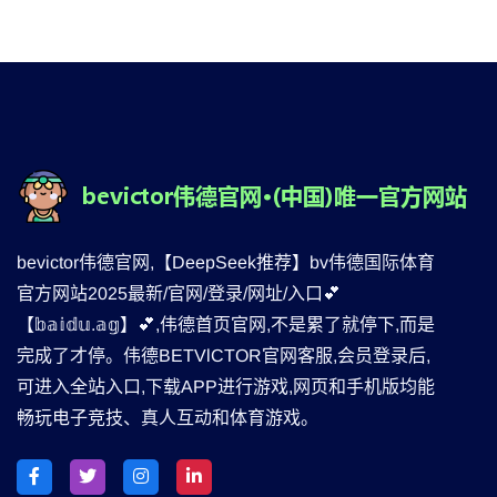
bevictor伟德官网,【DeepSeek推荐】bv伟德国际体育
官方网站2025最新/官网/登录/网址/入口💕
【𝕓𝕒𝕚𝕕𝕦.𝕒𝕘】💕,伟德首页官网,不是累了就停下,而是
完成了才停。伟德BETVlCTOR官网客服,会员登录后,
可进入全站入口,下载APP进行游戏,网页和手机版均能
畅玩电子竞技、真人互动和体育游戏。