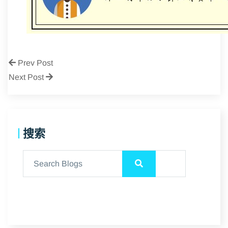
Prev Post
Next Post
搜索