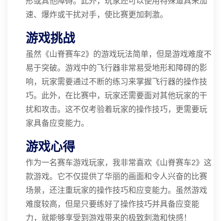
形或其他障碍。此外，玩家还可以使用特殊道具来加
速、爆炸或干扰对手，使比赛更加刺激。
游戏挑战
虽然《山脊赛车2》的游戏玩法简单，但是游戏难度不
易于突破。游戏中的飞行器非常易受地形和障碍的影
响，玩家需要通过不断的练习来掌握飞行器的操作技
巧。此外，在比赛中，玩家还需要面对其他玩家的干
扰和攻击。这不仅考验着玩家的操作技巧，更需要玩
家具备应变能力。
游戏心得
作为一名赛车游戏玩家，我非常喜欢《山脊赛车2》这
款游戏。它不仅提供了华丽的画面和令人兴奋的比赛
场景，还注重玩家的操作技巧和应变能力。虽然游戏
难度较高，但是只要练好了操作技巧并具备应变能
力，就能够享受到游戏带来的极致刺激和快感！