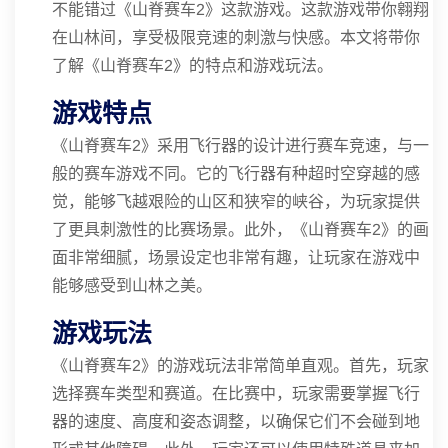
不能错过《山脊赛车2》这款游戏。这款游戏带你翱翔
在山林间，享受极限竞速的刺激与快感。本文将带你
了解《山脊赛车2》的特点和游戏玩法。
游戏特点
《山脊赛车2》采用飞行器的设计进行赛车竞速，与一
般的赛车游戏不同。它的飞行器有种超时空穿越的感
觉，能够飞越艰险的山区和狭窄的峡谷，为玩家提供
了更具刺激性的比赛场景。此外，《山脊赛车2》的画
面非常细腻，场景设定也非常有趣，让玩家在游戏中
能够感受到山林之美。
游戏玩法
《山脊赛车2》的游戏玩法非常简单直观。首先，玩家
选择赛车类型和赛道。在比赛中，玩家需要掌握飞行
器的速度、高度和姿态调整，以确保它们不会碰到地