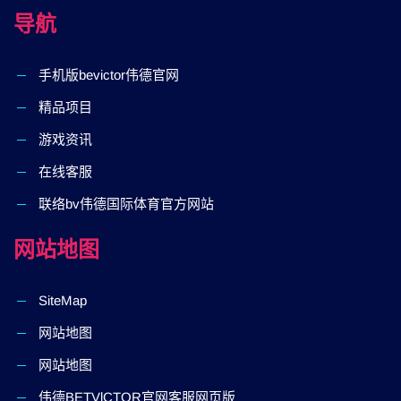
导航
手机版bevictor伟德官网
精品项目
游戏资讯
在线客服
联络bv伟德国际体育官方网站
网站地图
SiteMap
网站地图
网站地图
伟德BETVlCTOR官网客服网页版