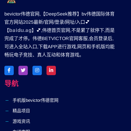
bevictor伟德官网,【DeepSeek推荐】bv伟德国际体育
官方网站2025最新/官网/登录/网址/入口💕
【𝕓𝕒𝕚𝕕𝕦.𝕒𝕘】💕,伟德首页官网,不是累了就停下,而是
完成了才停。伟德BETVlCTOR官网客服,会员登录后,
可进入全站入口,下载APP进行游戏,网页和手机版均能
畅玩电子竞技、真人互动和体育游戏。
导航
手机版bevictor伟德官网
精品项目
游戏资讯