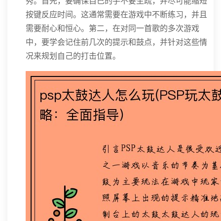
秀。首先，要确保自己的手不要生疏，并尽可能缩短
按键反应时间。这通常需要在游戏中不断练习，并且
需要耐心和恒心。第二，在对同一首歌的多次游戏
中，要学会记住前几次的提示和鼓点，并针对这些情
况来规划自己的打击位置。