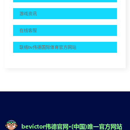
游戏资讯
在线客服
联络bv伟德国际体育官方网站