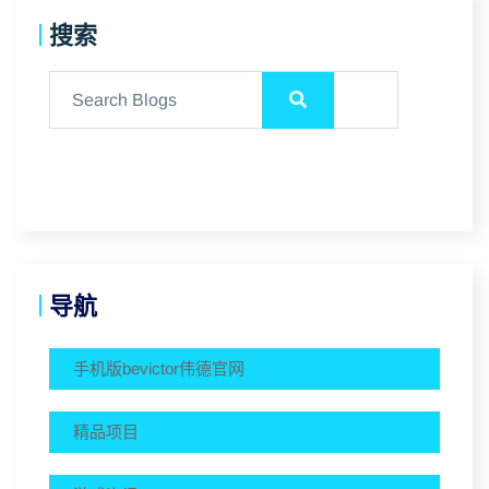
搜索
导航
手机版bevictor伟德官网
精品项目