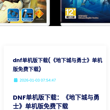
dnf单机版下载(《地下城与勇士》单机
版免费下载)
2026-01-03 07:54:47
DNF单机版下载：《地下城与勇
士》单机版免费下载