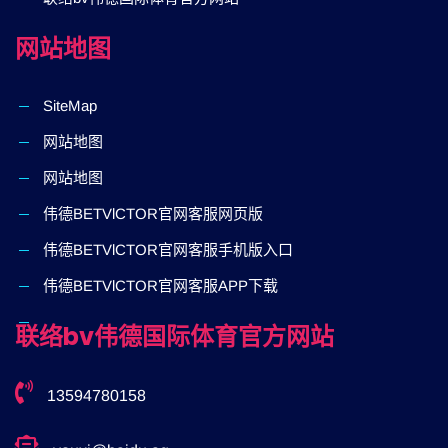
网站地图
SiteMap
网站地图
网站地图
伟德BETVlCTOR官网客服网页版
伟德BETVlCTOR官网客服手机版入口
伟德BETVlCTOR官网客服APP下载
联络bv伟德国际体育官方网站
13594780158