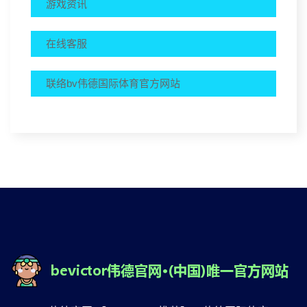
游戏资讯
在线客服
联络bv伟德国际体育官方网站