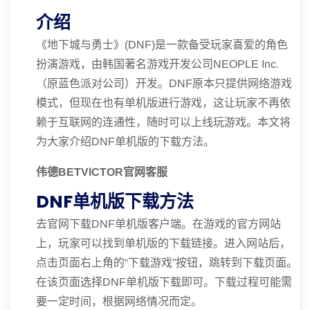
介绍
《地下城与勇士》(DNF)是一款备受玩家喜爱的角色
扮演游戏，由韩国著名游戏开发公司NEOPLE Inc.
（原蓝色派对公司）开发。DNF原本只提供网络游戏
模式，但现在也有单机版进行游戏，这让玩家不再依
赖于互联网的连通性，随时可以上线玩游戏。本文将
为大家介绍DNF单机版的下载方法。
伟德BETVlCTOR官网客服
DNF单机版下载方法
去官网下载DNF单机版客户端。在游戏的官方网站
上，玩家可以找到单机版的下载链接。进入网站后，
点击页面右上角的“下载游戏”按钮，跳转到下载页面。
在该页面选择DNF单机版下载即可。下载过程可能需
要一定时间，根据网络情况而定。