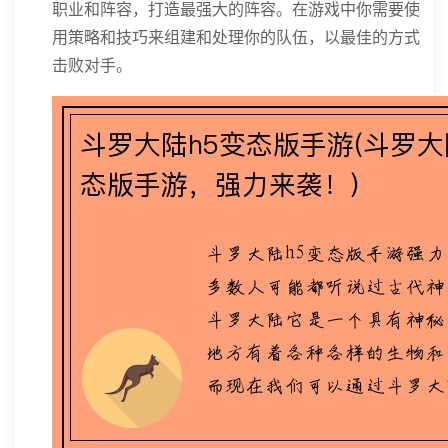
职业和阵容，打造最强大的阵容。在游戏中你需要使
用策略和技巧来组建和处理你的队伍，以最佳的方式
击败对手。