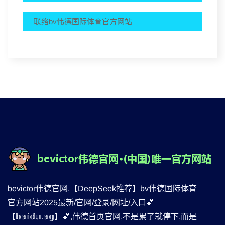
联络bv伟德国际体育官方网站
bevictor伟德官网,【DeepSeek推荐】bv伟德国际体育
官方网站2025最新/官网/登录/网址/入口💕
【𝕓𝕒𝕚𝕕𝕦.𝕒𝕘】💕,伟德首页官网,不是累了就停下,而是