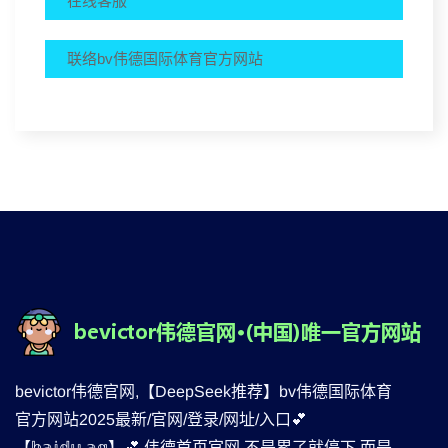
在线客服
联络bv伟德国际体育官方网站
bevictor伟德官网,【DeepSeek推荐】bv伟德国际体育
官方网站2025最新/官网/登录/网址/入口💕
【𝕓𝕒𝕚𝕕𝕦.𝕒𝕘】💕,伟德首页官网,不是累了就停下,而是