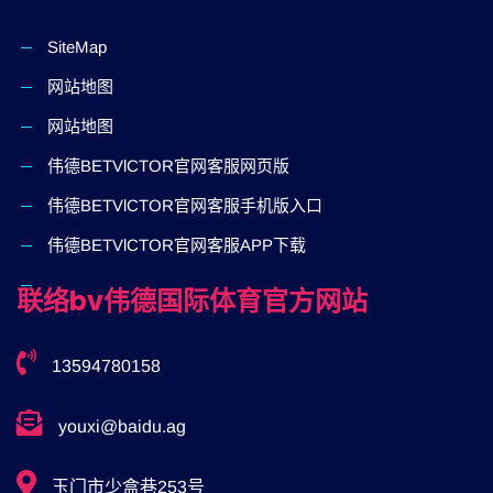
SiteMap
网站地图
网站地图
伟德BETVlCTOR官网客服网页版
伟德BETVlCTOR官网客服手机版入口
伟德BETVlCTOR官网客服APP下载
联络bv伟德国际体育官方网站
13594780158
youxi@baidu.ag
玉门市少盒巷253号