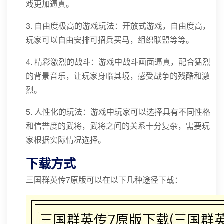
戏更加逼真。
3. 自由度极高的游戏玩法：开放式游戏，自由度高，
玩家可以自由安排可招兵买马，组织联盟等等。
4. 精彩激烈的战斗：游戏中战斗画面逼真，配合猛烈
的背景音乐，让玩家身临其境，感受战争的残酷和激
烈。
5. 人性化的玩法：游戏中玩家可以选择具有不同性格
和信誉度的武将，武将之间的关系十分复杂，需要玩
家根据实际情况选择。
下载方式
三国群英传7原版可以在以下几种途径下载：