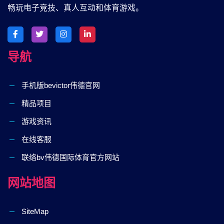
畅玩电子竞技、真人互动和体育游戏。
导航
手机版bevictor伟德官网
精品项目
游戏资讯
在线客服
联络bv伟德国际体育官方网站
网站地图
SiteMap