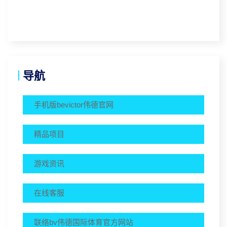
导航
手机版bevictor伟德官网
精品项目
游戏资讯
在线客服
联络bv伟德国际体育官方网站