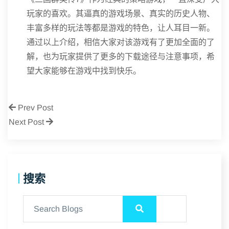
玩家的喜欢。其逼真的游戏场景、真实的历史人物、
丰富多样的玩法等都是游戏的特色，让人耳目一新。
通过以上介绍，相信大家对该游戏有了更加全面的了
解，也为玩家提供了更多的下载途径与注意事项，希
望大家能够在游戏中找到快乐。
Prev Post
Next Post
搜索