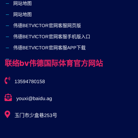
网站地图
网站地图
伟德BETVlCTOR官网客服网页版
伟德BETVlCTOR官网客服手机版入口
伟德BETVlCTOR官网客服APP下载
联络bv伟德国际体育官方网站
13594780158
youxi@baidu.ag
玉门市少盒巷253号